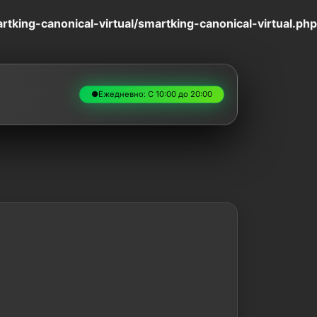
king-canonical-virtual/smartking-canonical-virtual.php
●
Ежедневно: С 10:00 до 20:00