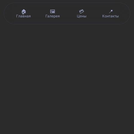
🏠
🖼️
💳
📍
Главная
Галерея
Цены
Контакты
Реальные отзывы клиентов на Яндекс.Картах, 2ГИС,
★★★★★
Avito и Google · рейтинг 5/5
Я
Яндекс.Карты
★★★★★
5 из 5
Смотреть отзывы и оценку сервиса SmartKing.