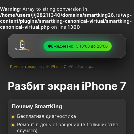
Warning
: Array to string conversion in
/home/users/j/j28211340/domains/smartking26.ru/wp-
content/plugins/smartking-canonical-virtual/smartking-
canonical-virtual.php
on line
1300
●
Ежедневно: С 10:00 до 20:00
Ремонт телефонов
→
iPhone 7
→
Разбит экран
Разбит экран iPhone 7
Почему SmartKing
Бесплатная диагностика
Ремонт в день обращения (в большинстве
случаев)