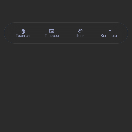
🏠
🖼️
💳
📍
Главная
Галерея
Цены
Контакты
Реальные отзывы клиентов на Яндекс.Картах, 2ГИС,
★★★★★
Avito и Google · рейтинг 5/5
Я
Яндекс.Карты