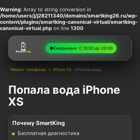
Warning
: Array to string conversion in
/home/users/j/j28211340/domains/smartking26.ru/wp-
content/plugins/smartking-canonical-virtual/smartking-
canonical-virtual.php
on line
1300
●
Ежедневно: С 10:00 до 20:00
Ремонт телефонов
→
iPhone XS
→
Попала вода
Попала вода iPhone
XS
Почему SmartKing
Бесплатная диагностика