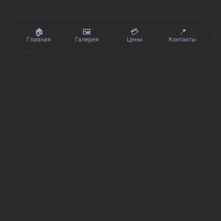
🏠
🖼️
💳
📍
Главная
Галерея
Цены
Контакты
Реальные отзывы клиентов на Яндекс.Картах, 2ГИС,
★★★★★
Avito и Google · рейтинг 5/5
Я
Яндекс.Карты
★★★★★
5 из 5
Смотреть отзывы и оценку сервиса SmartKing.