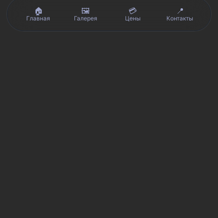
🏠
🖼️
💳
📍
Главная
Галерея
Цены
Контакты
Реальные отзывы клиентов на Яндекс.Картах, 2ГИС,
★★★★★
Avito и Google · рейтинг 5/5
Я
Яндекс.Карты
★★★★★
5 из 5
Смотреть отзывы и оценку сервиса SmartKing.
2G
2ГИС