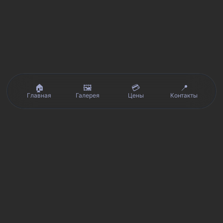
🏠
🖼️
💳
📍
Главная
Галерея
Цены
Контакты
Реальные отзывы клиентов на Яндекс.Картах, 2ГИС,
★★★★★
Avito и Google · рейтинг 5/5