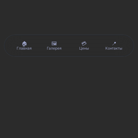
🏠
🖼️
💳
📍
Главная
Галерея
Цены
Контакты
Реальные отзывы клиентов на Яндекс.Картах, 2ГИС,
★★★★★
Avito и Google · рейтинг 5/5