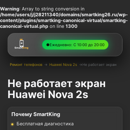
Warning
: Array to string conversion in
/home/users/j/j28211340/domains/smartking26.ru/wp-
content/plugins/smartking-canonical-virtual/smartking-
canonical-virtual.php
on line
1300
●
Ежедневно: С 10:00 до 20:00
Ремонт телефонов
→
Huawei Nova 2s
→
Не работает экран
Не работает экран
Huawei Nova 2s
Почему SmartKing
Бесплатная диагностика