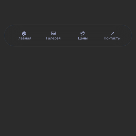
🏠
🖼️
💳
📍
Главная
Галерея
Цены
Контакты
Реальные отзывы клиентов на Яндекс.Картах, 2ГИС,
★★★★★
Avito и Google · рейтинг 5/5
Я
Яндекс.Карты