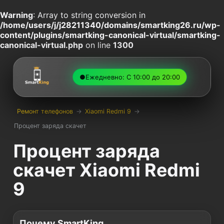
Warning
: Array to string conversion in
/home/users/j/j28211340/domains/smartking26.ru/wp-
content/plugins/smartking-canonical-virtual/smartking-
canonical-virtual.php
on line
1300
●
Ежедневно: С 10:00 до 20:00
Ремонт телефонов
→
Xiaomi Redmi 9
→
Процент заряда скачет
Процент заряда
скачет Xiaomi Redmi
9
Почему SmartKing