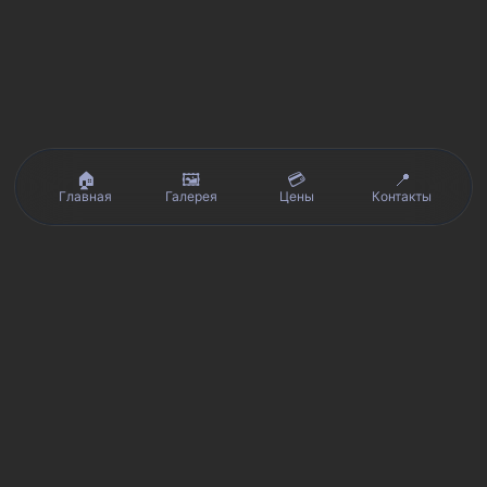
🏠
🖼️
💳
📍
Главная
Галерея
Цены
Контакты
Реальные отзывы клиентов на Яндекс.Картах, 2ГИС,
★★★★★
Avito и Google · рейтинг 5/5