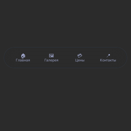
🏠
🖼️
💳
📍
Главная
Галерея
Цены
Контакты
Реальные отзывы клиентов на Яндекс.Картах, 2ГИС,
★★★★★
Avito и Google · рейтинг 5/5