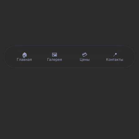
🏠
🖼️
💳
📍
Главная
Галерея
Цены
Контакты
Реальные отзывы клиентов на Яндекс.Картах, 2ГИС,
★★★★★
Avito и Google · рейтинг 5/5