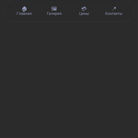
🏠
🖼️
💳
📍
Главная
Галерея
Цены
Контакты
Реальные отзывы клиентов на Яндекс.Картах, 2ГИС,
★★★★★
Avito и Google · рейтинг 5/5