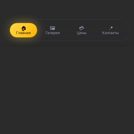
🏠
🖼️
💳
📍
Главная
Галерея
Цены
Контакты
iPhone, Macbook, iPad — правообладатель Apple Inc. (Эпл Инк.);
Huawei и Honor — правообладатель HUAWEI TECHNOLOGIES CO.,
LTD. (ХУАВЕЙ ТЕКНОЛОДЖИС КО., ЛТД.); Samsung –
правообладатель Samsung Electronics Co. Ltd. (Самсунг
Электроникс Ко., Лтд.); MEIZU — правообладатель MEIZU
TECHNOLOGY CO., LTD.; Nokia — правообладатель Nokia
Corporation (Нокиа Корпорейшн); Lenovo — правообладатель
Lenovo (Beijing) Limited; Xiaomi — правообладатель Xiaomi Inc.;
ZTE — правообладатель ZTE Corporation; HTC —
правообладатель HTC CORPORATION (Эйч-Ти-Си
КОРПОРЕЙШН); LG — правообладатель LG Corp. (ЭлДжи Корп.);
Philips — правообладатель Koninklijke Philips N.V. (Конинклийке
Филипс Н.В.); Sony — правообладатель Sony Corporation (Сони
Корпорейшн); ASUS — правообладатель ASUSTeK Computer Inc.
(Асустек Компьютер Инкорпорейшн); ACER — правообладатель
Acer Incorporated (Эйсер Инкорпорейтед); DELL —