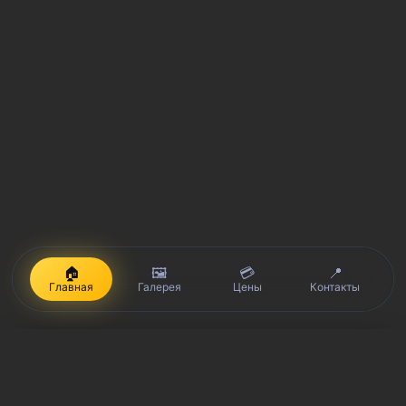
🏠
🖼️
💳
📍
Главная
Галерея
Цены
Контакты
iPhone, Macbook, iPad — правообладатель Apple Inc. (Эпл Инк.);
Huawei и Honor — правообладатель HUAWEI TECHNOLOGIES CO.,
LTD. (ХУАВЕЙ ТЕКНОЛОДЖИС КО., ЛТД.); Samsung –