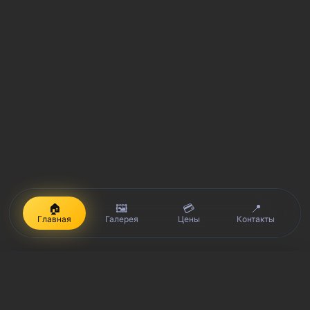
🏠
🖼️
💳
📍
Главная
Галерея
Цены
Контакты
iPhone, Macbook, iPad — правообладатель Apple Inc. (Эпл Инк.);
Huawei и Honor — правообладатель HUAWEI TECHNOLOGIES CO.,
LTD. (ХУАВЕЙ ТЕКНОЛОДЖИС КО., ЛТД.); Samsung –