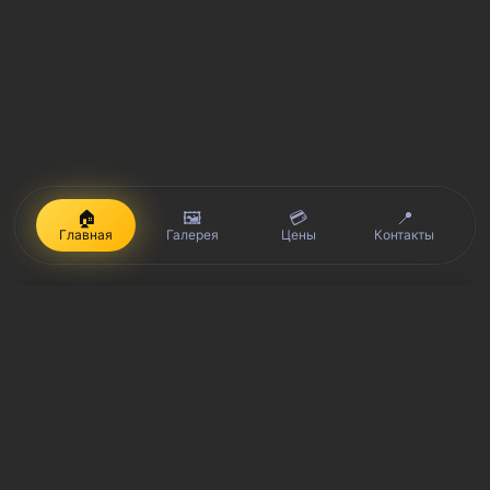
🏠
🖼️
💳
📍
Главная
Галерея
Цены
Контакты
iPhone, Macbook, iPad — правообладатель Apple Inc. (Эпл Инк.);
Huawei и Honor — правообладатель HUAWEI TECHNOLOGIES CO.,
LTD. (ХУАВЕЙ ТЕКНОЛОДЖИС КО., ЛТД.); Samsung –
правообладатель Samsung Electronics Co. Ltd. (Самсунг
Электроникс Ко., Лтд.); MEIZU — правообладатель MEIZU
TECHNOLOGY CO., LTD.; Nokia — правообладатель Nokia
Corporation (Нокиа Корпорейшн); Lenovo — правообладатель
Lenovo (Beijing) Limited; Xiaomi — правообладатель Xiaomi Inc.;
ZTE — правообладатель ZTE Corporation; HTC —