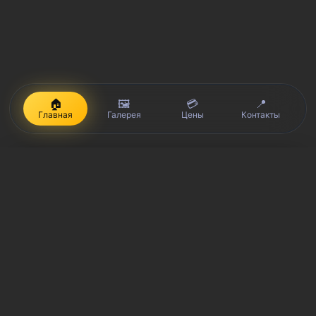
🏠
🖼️
💳
📍
Главная
Галерея
Цены
Контакты
iPhone, Macbook, iPad — правообладатель Apple Inc. (Эпл Инк.);
Huawei и Honor — правообладатель HUAWEI TECHNOLOGIES CO.,
LTD. (ХУАВЕЙ ТЕКНОЛОДЖИС КО., ЛТД.); Samsung –
правообладатель Samsung Electronics Co. Ltd. (Самсунг
Электроникс Ко., Лтд.); MEIZU — правообладатель MEIZU
TECHNOLOGY CO., LTD.; Nokia — правообладатель Nokia
Corporation (Нокиа Корпорейшн); Lenovo — правообладатель
Lenovo (Beijing) Limited; Xiaomi — правообладатель Xiaomi Inc.;
ZTE — правообладатель ZTE Corporation; HTC —
правообладатель HTC CORPORATION (Эйч-Ти-Си
КОРПОРЕЙШН); LG — правообладатель LG Corp. (ЭлДжи Корп.);
Philips — правообладатель Koninklijke Philips N.V. (Конинклийке