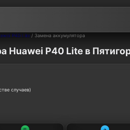
awei P40 Lite
/
Замена аккумулятора
 Huawei P40 Lite в Пятиго
стве случаев)
💬
✈️