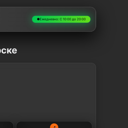
●
Ежедневно: С 10:00 до 20:00
рске
📍