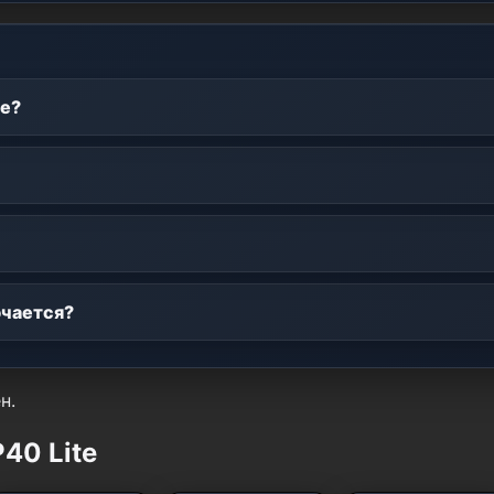
te?
ючается?
н.
40 Lite