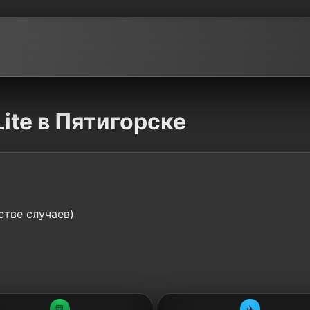
ite в Пятигорске
стве случаев)
💬
✈️