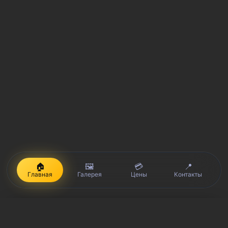
🏠
🖼️
💳
📍
Главная
Галерея
Цены
Контакты
iPhone, Macbook, iPad — правообладатель Apple Inc. (Эпл Инк.);