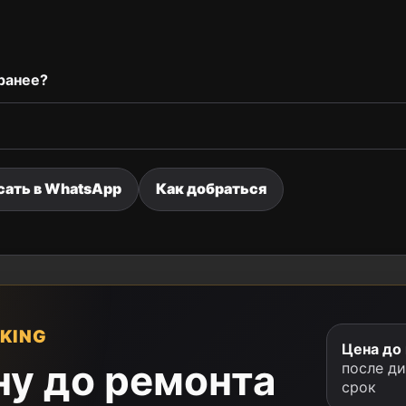
ранее?
сать в WhatsApp
Как добраться
KING
Цена до
ну до ремонта
после д
срок