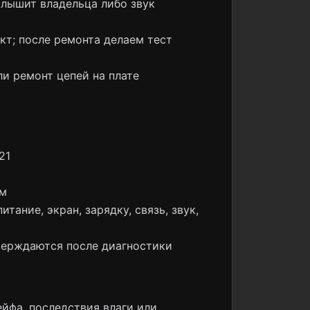
слышит владельца либо звук
кт; после ремонта делаем тест
ли ремонт цепей на плате
21
ом
ание, экран, зарядку, связь, звук,
верждаются после диагностики
йфа, последствия влаги или