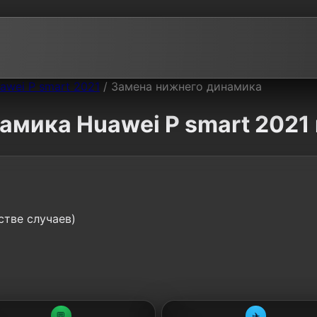
awei P smart 2021
/
Замена нижнего динамика
амика Huawei P smart 2021 
стве случаев)
💬
✈️