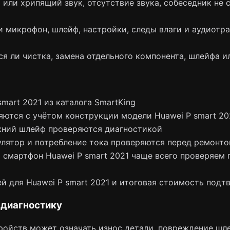
 или хрипящий звук, отсутствие звука, собеседник не 
 микрофон, шлейф, настройки, следы влаги и аудиотра
тся ли чистка, замена отдельного компонента, шлейфа и
mart 2021 из каталога SmartKing
яются с учётом конструкции модели Huawei P smart 20
жний шлейф проверяются диагностикой
лятор и потребление тока проверяются перед ремонт
смартфон Huawei P smart 2021 чаще всего проверяем пит
й для Huawei P smart 2021 и итоговая стоимость подт
 диагностику
ойств может означать износ детали, повреждение шле