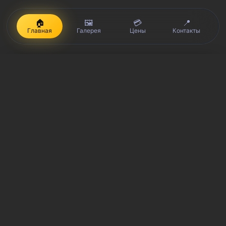
🏠
🖼️
💳
📍
Главная
Галерея
Цены
Контакты
iPhone, Macbook, iPad — правообладатель Apple Inc. (Эпл Инк.);
Huawei и Honor — правообладатель HUAWEI TECHNOLOGIES CO.,
LTD. (ХУАВЕЙ ТЕКНОЛОДЖИС КО., ЛТД.); Samsung –
правообладатель Samsung Electronics Co. Ltd. (Самсунг
Электроникс Ко., Лтд.); MEIZU — правообладатель MEIZU
TECHNOLOGY CO., LTD.; Nokia — правообладатель Nokia
Corporation (Нокиа Корпорейшн); Lenovo — правообладатель
Lenovo (Beijing) Limited; Xiaomi — правообладатель Xiaomi Inc.;
ZTE — правообладатель ZTE Corporation; HTC —
правообладатель HTC CORPORATION (Эйч-Ти-Си
КОРПОРЕЙШН); LG — правообладатель LG Corp. (ЭлДжи Корп.);
Philips — правообладатель Koninklijke Philips N.V. (Конинклийке
Филипс Н.В.); Sony — правообладатель Sony Corporation (Сони
Корпорейшн); ASUS — правообладатель ASUSTeK Computer Inc.
(Асустек Компьютер Инкорпорейшн); ACER — правообладатель
Acer Incorporated (Эйсер Инкорпорейтед); DELL —
правообладатель Dell Inc.(Делл Инк.); HP — правообладатель HP
Hewlett-Packard Group LLC (ЭйчПи Хьюлетт Паккард Груп ЛЛК);
Toshiba — правообладатель KABUSHIKI KAISHA TOSHIBA, also