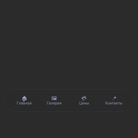
🏠
🖼️
💳
📍
Главная
Галерея
Цены
Контакты
Реальные отзывы клиентов на Яндекс.Картах, 2ГИС,
★★★★★
Avito и Google · рейтинг 5/5