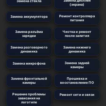
Замена дисплея
Замена стекла
(экрана)
Ремонт контроллера
Замена аккумулятора
питания
Замена разъёма
Чистка и ремонт
зарядки
после залития
Замена разговорного
Замена нижнего
динамика
динамика
Замена задней
Замена микрофона
камеры
Замена фронтальной
Прошивка и
камеры
восстановление ПО
Решение проблемы
Ремонт сети и связи
зависания на
логотипе