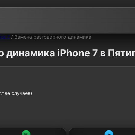
ne 7
/
Замена разговорного динамика
 динамика iPhone 7 в Пяти
стве случаев)
💬
✈️