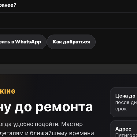
ранее?
сать в WhatsApp
Как добраться
KING
Цена до
ну до ремонта
после д
срок
огда удобно подойти. Мастер
Адрес
, деталям и ближайшему времени
Пятигорс