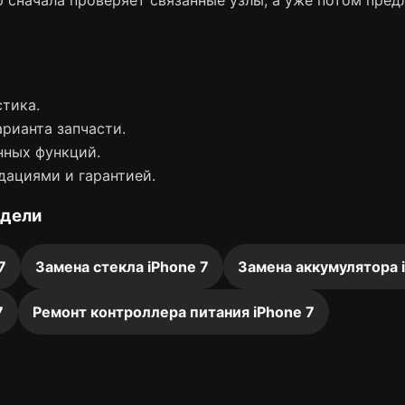
 сначала проверяет связанные узлы, а уже потом пред
тика.
арианта запчасти.
нных функций.
дациями и гарантией.
одели
7
Замена стекла iPhone 7
Замена аккумулятора 
7
Ремонт контроллера питания iPhone 7