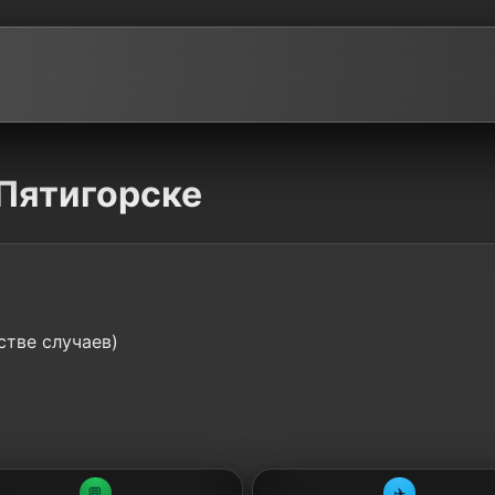
 Пятигорске
стве случаев)
💬
✈️