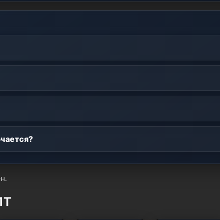
ючается?
н.
1T