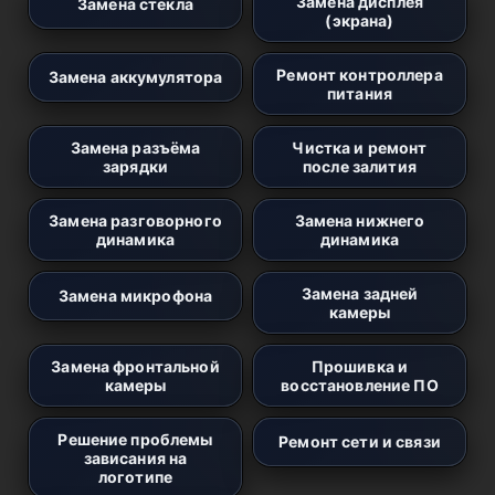
Замена дисплея
Замена стекла
(экрана)
Ремонт контроллера
Замена аккумулятора
питания
Замена разъёма
Чистка и ремонт
зарядки
после залития
Замена разговорного
Замена нижнего
динамика
динамика
Замена задней
Замена микрофона
камеры
Замена фронтальной
Прошивка и
камеры
восстановление ПО
Решение проблемы
Ремонт сети и связи
зависания на
логотипе