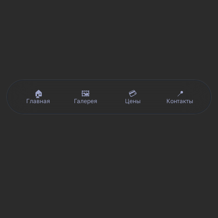
🏠
🖼️
💳
📍
Главная
Галерея
Цены
Контакты
Реальные отзывы клиентов на Яндекс.Картах, 2ГИС,
★★★★★
Avito и Google · рейтинг 5/5
Я
Яндекс.Карты
★★★★★
5 из 5