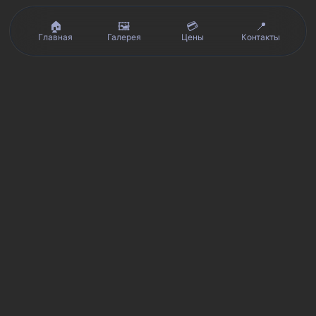
🏠
🖼️
💳
📍
Главная
Галерея
Цены
Контакты
Реальные отзывы клиентов на Яндекс.Картах, 2ГИС,
★★★★★
Avito и Google · рейтинг 5/5
Я
Яндекс.Карты
★★★★★
5 из 5
Смотреть отзывы и оценку сервиса SmartKing.
2G
2ГИС
★★★★★
5 из 5
Мнение клиентов и рейтинг в 2ГИС.