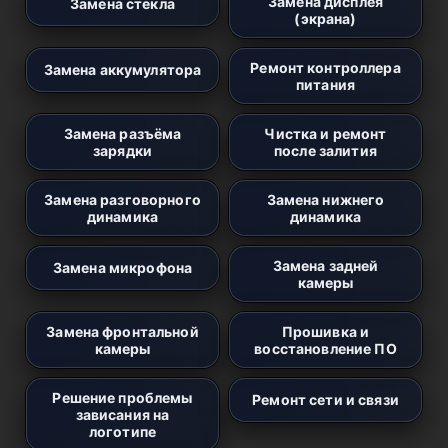
Замена дисплея
Замена стекла
(экрана)
Ремонт контроллера
Замена аккумулятора
питания
Замена разъёма
Чистка и ремонт
зарядки
после залития
Замена разговорного
Замена нижнего
динамика
динамика
Замена задней
Замена микрофона
камеры
Замена фронтальной
Прошивка и
камеры
восстановление ПО
Решение проблемы
Ремонт сети и связи
зависания на
логотипе