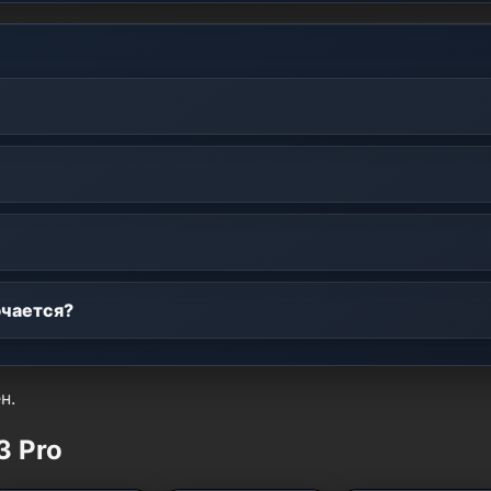
ючается?
н.
3 Pro