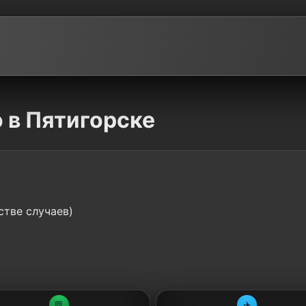
o в Пятигорске
стве случаев)
💬
✈️