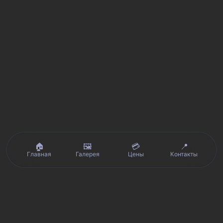
🏠
🖼️
💳
📍
Главная
Галерея
Цены
Контакты
Реальные отзывы клиентов на Яндекс.Картах, 2ГИС,
★★★★★
Avito и Google · рейтинг 5/5