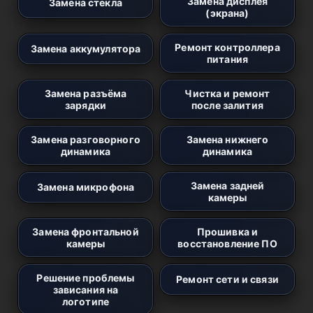
Замена дисплея
Замена стекла
(экрана)
Ремонт контроллера
Замена аккумулятора
питания
Замена разъёма
Чистка и ремонт
зарядки
после залития
Замена разговорного
Замена нижнего
динамика
динамика
Замена задней
Замена микрофона
камеры
Замена фронтальной
Прошивка и
камеры
восстановление ПО
Решение проблемы
Ремонт сети и связи
зависания на
логотипе