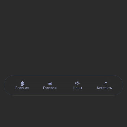
🏠
🖼️
💳
📍
Главная
Галерея
Цены
Контакты
Реальные отзывы клиентов на Яндекс.Картах, 2ГИС,
★★★★★
Avito и Google · рейтинг 5/5