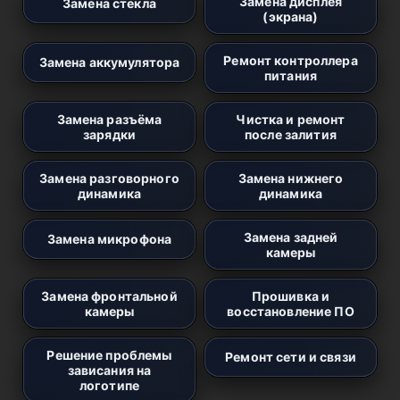
Замена дисплея
Замена стекла
(экрана)
Ремонт контроллера
Замена аккумулятора
питания
Замена разъёма
Чистка и ремонт
зарядки
после залития
Замена разговорного
Замена нижнего
динамика
динамика
Замена задней
Замена микрофона
камеры
Замена фронтальной
Прошивка и
камеры
восстановление ПО
Решение проблемы
Ремонт сети и связи
зависания на
логотипе