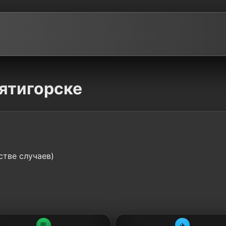
Пятигорске
стве случаев)
💬
✈️