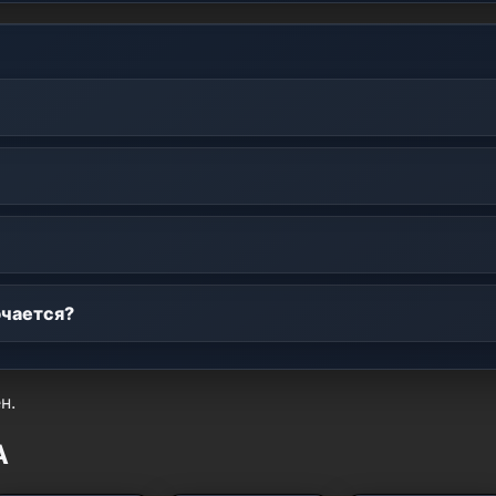
ючается?
н.
A