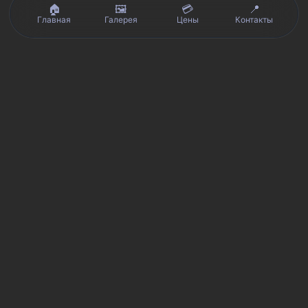
🏠
🖼️
💳
📍
Главная
Галерея
Цены
Контакты
Реальные отзывы клиентов на Яндекс.Картах, 2ГИС,
★★★★★
Avito и Google · рейтинг 5/5
Я
Яндекс.Карты
★★★★★
5 из 5
Смотреть отзывы и оценку сервиса SmartKing.
2G
2ГИС
★★★★★
5 из 5
Мнение клиентов и рейтинг в 2ГИС.
A
Avito