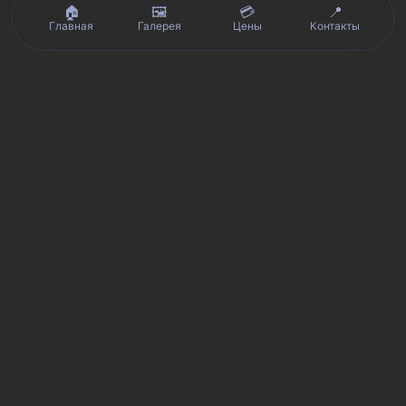
🏠
🖼️
💳
📍
Главная
Галерея
Цены
Контакты
Реальные отзывы клиентов на Яндекс.Картах, 2ГИС,
★★★★★
Avito и Google · рейтинг 5/5
Я
Яндекс.Карты
★★★★★
5 из 5
Смотреть отзывы и оценку сервиса SmartKing.
2G
2ГИС
★★★★★
5 из 5
Мнение клиентов и рейтинг в 2ГИС.
A
Avito