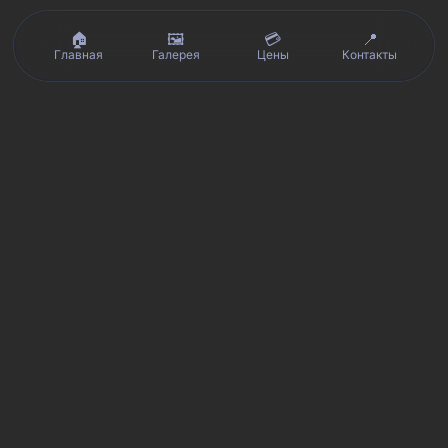
🏠
🖼️
💳
📍
Главная
Галерея
Цены
Контакты
Реальные отзывы клиентов на Яндекс.Картах, 2ГИС,
★★★★★
Avito и Google · рейтинг 5/5
Я
Яндекс.Карты
★★★★★
5 из 5
Смотреть отзывы и оценку сервиса SmartKing.
2G
2ГИС
★★★★★
5 из 5
Мнение клиентов и рейтинг в 2ГИС.