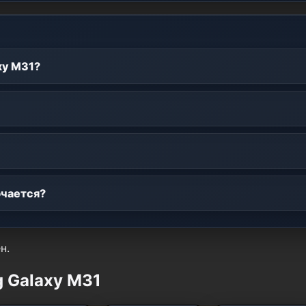
xy M31?
ючается?
н.
 Galaxy M31