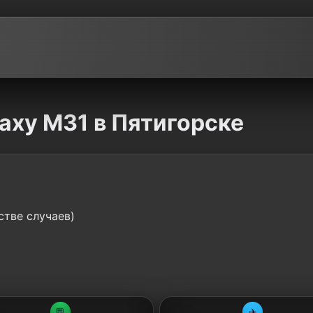
axy M31 в Пятигорске
стве случаев)
💬
✈️