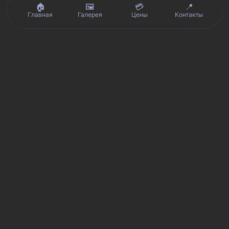
🏠
🖼️
💳
📍
Главная
Галерея
Цены
Контакты
Реальные отзывы клиентов на Яндекс.Картах, 2ГИС,
★★★★★
Avito и Google · рейтинг 5/5
Я
Яндекс.Карты
★★★★★
5 из 5
Смотреть отзывы и оценку сервиса SmartKing.
2G
2ГИС
★★★★★
5 из 5
Мнение клиентов и рейтинг в 2ГИС.
A
Avito