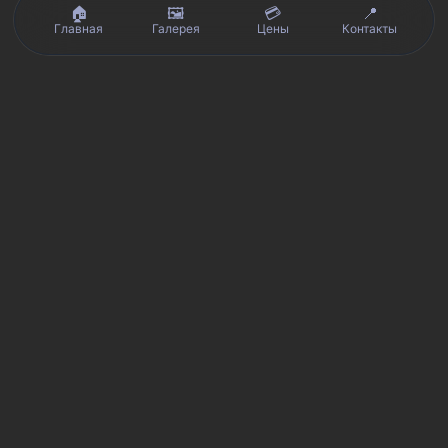
🏠
🖼️
💳
📍
Главная
Галерея
Цены
Контакты
Реальные отзывы клиентов на Яндекс.Картах, 2ГИС,
★★★★★
Avito и Google · рейтинг 5/5
Я
Яндекс.Карты
★★★★★
5 из 5
Смотреть отзывы и оценку сервиса SmartKing.
2G
2ГИС
★★★★★
5 из 5
Мнение клиентов и рейтинг в 2ГИС.
A
Avito