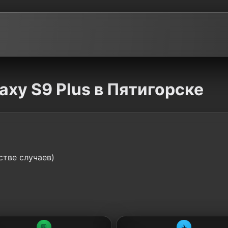
xy S9 Plus в Пятигорске
стве случаев)
💬
✈️