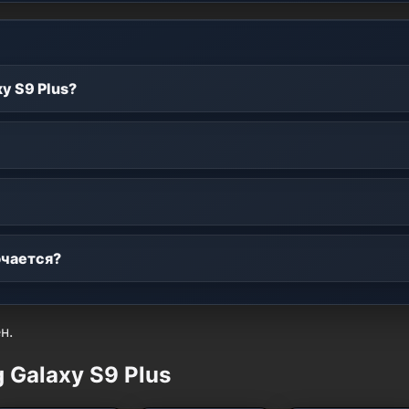
y S9 Plus?
ючается?
н.
Galaxy S9 Plus