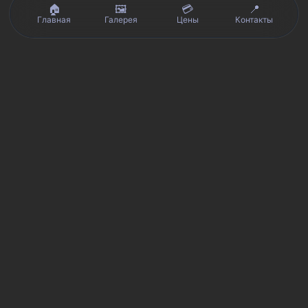
🏠
🖼️
💳
📍
Главная
Галерея
Цены
Контакты
Реальные отзывы клиентов на Яндекс.Картах, 2ГИС,
★★★★★
Avito и Google · рейтинг 5/5
Я
Яндекс.Карты
★★★★★
5 из 5
Смотреть отзывы и оценку сервиса SmartKing.
2G
2ГИС
★★★★★
5 из 5
Мнение клиентов и рейтинг в 2ГИС.
A
Avito