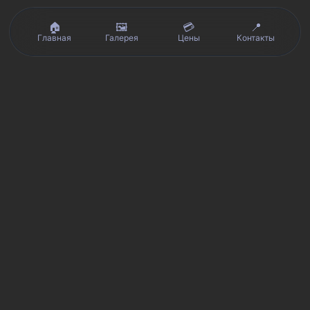
🏠
🖼️
💳
📍
Главная
Галерея
Цены
Контакты
Реальные отзывы клиентов на Яндекс.Картах, 2ГИС,
★★★★★
Avito и Google · рейтинг 5/5
Я
Яндекс.Карты
★★★★★
5 из 5
Смотреть отзывы и оценку сервиса SmartKing.
2G
2ГИС
★★★★★
5 из 5
Мнение клиентов и рейтинг в 2ГИС.