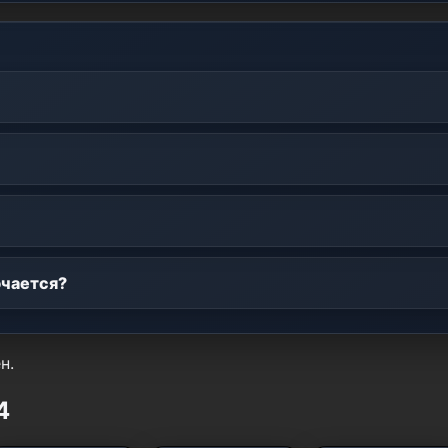
ючается?
н.
4