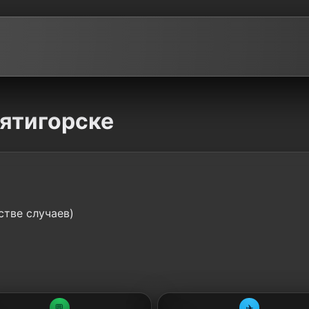
Пятигорске
стве случаев)
💬
✈️