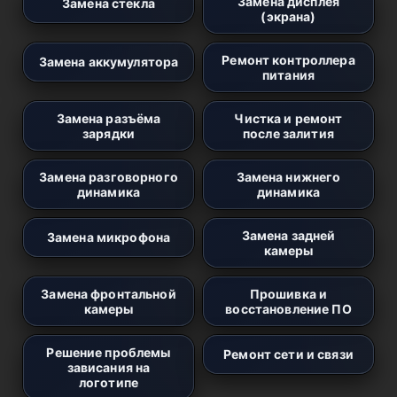
Замена дисплея
Замена стекла
(экрана)
Ремонт контроллера
Замена аккумулятора
питания
Замена разъёма
Чистка и ремонт
зарядки
после залития
Замена разговорного
Замена нижнего
динамика
динамика
Замена задней
Замена микрофона
камеры
Замена фронтальной
Прошивка и
камеры
восстановление ПО
Решение проблемы
Ремонт сети и связи
зависания на
логотипе