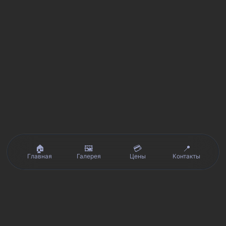
🏠
🖼️
💳
📍
Главная
Галерея
Цены
Контакты
Реальные отзывы клиентов на Яндекс.Картах, 2ГИС,
★★★★★
Avito и Google · рейтинг 5/5