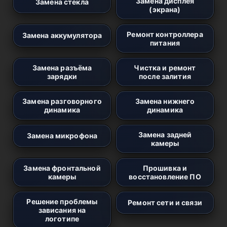
Замена дисплея
Замена стекла
(экрана)
Ремонт контроллера
Замена аккумулятора
питания
Замена разъёма
Чистка и ремонт
зарядки
после залития
Замена разговорного
Замена нижнего
динамика
динамика
Замена задней
Замена микрофона
камеры
Замена фронтальной
Прошивка и
камеры
восстановление ПО
Решение проблемы
Ремонт сети и связи
зависания на
логотипе