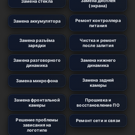
Замена дисплея
Замена стекла
(экрана)
Ремонт контроллера
Замена аккумулятора
питания
Замена разъёма
Чистка и ремонт
зарядки
после залития
Замена разговорного
Замена нижнего
динамика
динамика
Замена задней
Замена микрофона
камеры
Замена фронтальной
Прошивка и
камеры
восстановление ПО
Решение проблемы
Ремонт сети и связи
зависания на
логотипе