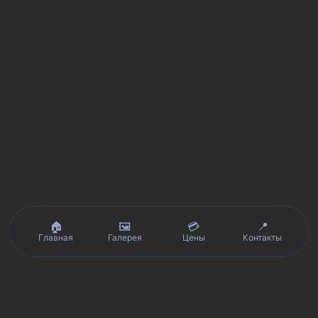
🏠
🖼️
💳
📍
Главная
Галерея
Цены
Контакты
Реальные отзывы клиентов на Яндекс.Картах, 2ГИС,
★★★★★
Avito и Google · рейтинг 5/5