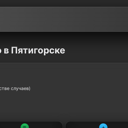
o в Пятигорске
стве случаев)
💬
✈️