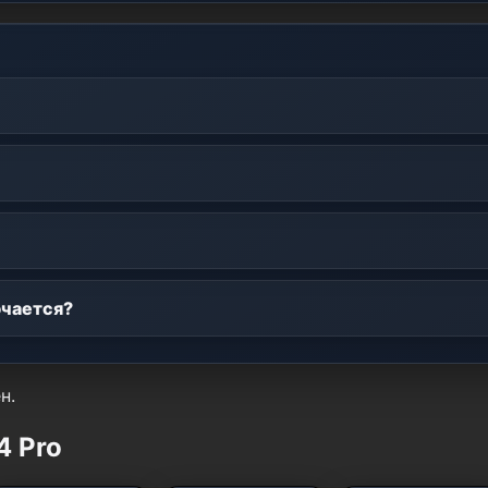
ючается?
н.
4 Pro