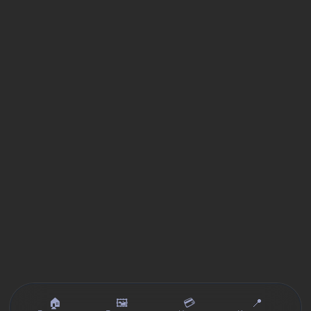
🏠
🖼️
💳
📍