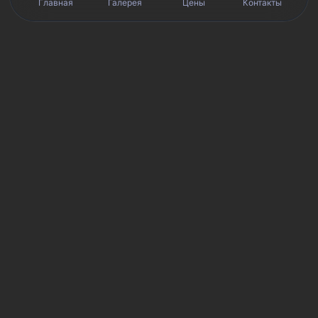
Главная
Галерея
Цены
Контакты
Реальные отзывы клиентов на Яндекс.Картах, 2ГИС,
★★★★★
Avito и Google · рейтинг 5/5
Я
Яндекс.Карты
★★★★★
5 из 5
Смотреть отзывы и оценку сервиса SmartKing.
2G
2ГИС
★★★★★
5 из 5
Мнение клиентов и рейтинг в 2ГИС.
A
Avito
★★★★★
5 из 5