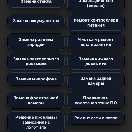
Замена дисплея
Замена стекла
(экрана)
Ремонт контроллера
Замена аккумулятора
питания
Замена разъёма
Чистка и ремонт
зарядки
после залития
Замена разговорного
Замена нижнего
динамика
динамика
Замена задней
Замена микрофона
камеры
Замена фронтальной
Прошивка и
камеры
восстановление ПО
Решение проблемы
Ремонт сети и связи
зависания на
логотипе