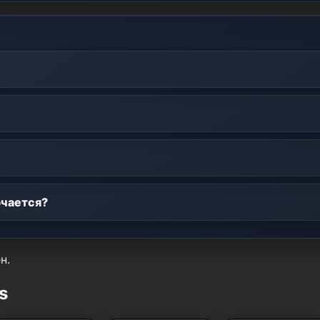
ючается?
н.
s