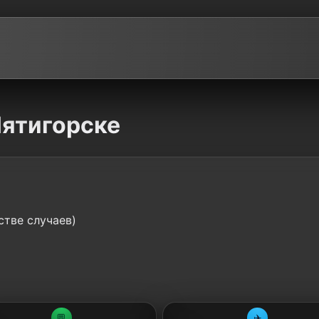
Пятигорске
стве случаев)
💬
✈️