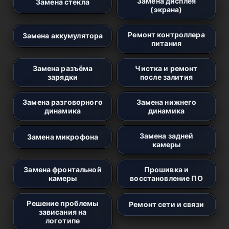
Замена дисплея
Замена стекла
(экрана)
Ремонт контроллера
Замена аккумулятора
питания
Замена разъёма
Чистка и ремонт
зарядки
после залития
Замена разговорного
Замена нижнего
динамика
динамика
Замена задней
Замена микрофона
камеры
Замена фронтальной
Прошивка и
камеры
восстановление ПО
Решение проблемы
Ремонт сети и связи
зависания на
логотипе