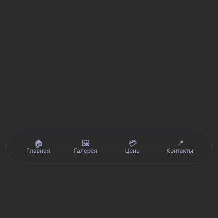
🏠
🖼️
💳
📍
Главная
Галерея
Цены
Контакты
Реальные отзывы клиентов на Яндекс.Картах, 2ГИС,
★★★★★
Avito и Google · рейтинг 5/5