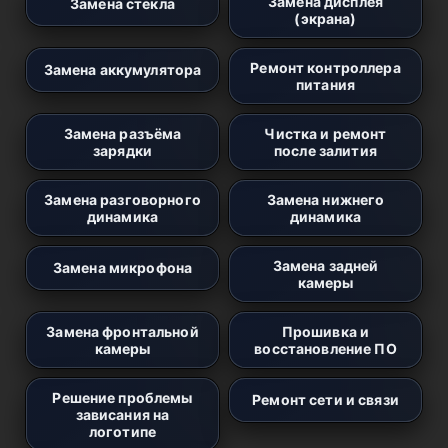
Замена дисплея
Замена стекла
(экрана)
Ремонт контроллера
Замена аккумулятора
питания
Замена разъёма
Чистка и ремонт
зарядки
после залития
Замена разговорного
Замена нижнего
динамика
динамика
Замена задней
Замена микрофона
камеры
Замена фронтальной
Прошивка и
камеры
восстановление ПО
Решение проблемы
Ремонт сети и связи
зависания на
логотипе