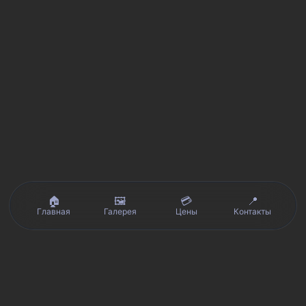
🏠
🖼️
💳
📍
Главная
Галерея
Цены
Контакты
Реальные отзывы клиентов на Яндекс.Картах, 2ГИС,
★★★★★
Avito и Google · рейтинг 5/5