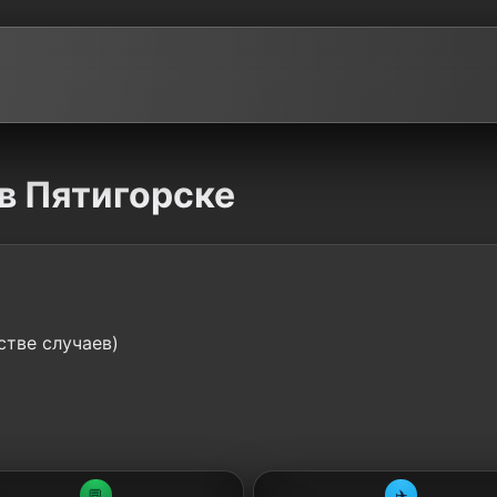
в Пятигорске
стве случаев)
💬
✈️