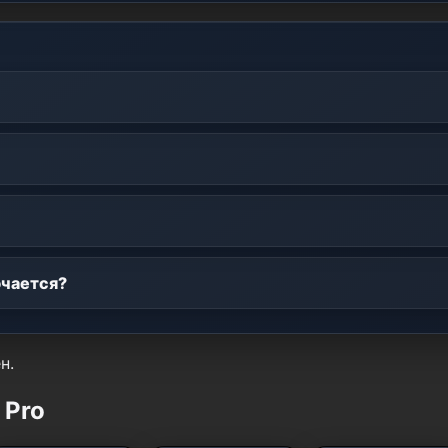
ючается?
н.
 Pro